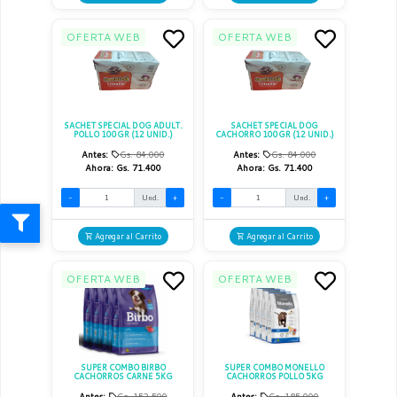
OFERTA WEB
OFERTA WEB
SACHET SPECIAL DOG ADULT.
SACHET SPECIAL DOG
POLLO 100GR (12 UNID.)
CACHORRO 100GR (12 UNID.)
Antes:
Gs. 84.000
Antes:
Gs. 84.000
Ahora:
Gs. 71.400
Ahora:
Gs. 71.400
-
Und.
+
-
Und.
+
Agregar al Carrito
Agregar al Carrito
OFERTA WEB
OFERTA WEB
SUPER COMBO BIRBO
SUPER COMBO MONELLO
CACHORROS CARNE 5KG
CACHORROS POLLO 5KG
Antes:
Gs. 152.500
Antes:
Gs. 185.000