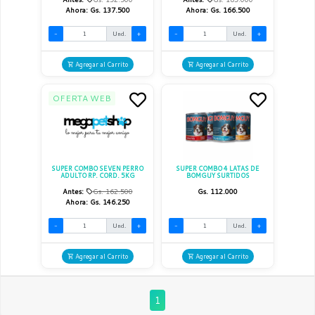
Ahora:
Gs. 137.500
Ahora:
Gs. 166.500
-
Und.
+
-
Und.
+
Agregar al Carrito
Agregar al Carrito
OFERTA WEB
SUPER COMBO SEVEN PERRO
SUPER COMBO 4 LATAS DE
ADULTO RP. CORD. 5KG
BOMGUY SURTIDOS
Antes:
Gs. 162.500
Gs. 112.000
Ahora:
Gs. 146.250
-
Und.
+
-
Und.
+
Agregar al Carrito
Agregar al Carrito
1