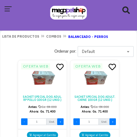
LISTA DE PRODUCTOS
COMBOS
BALANCEADO - PERROS
Default
Ordenar por:
OFERTA WEB
OFERTA WEB
SACHET SPECIAL DOG ADUL.
SACHET SPECIAL DOG ADULT.
RP POLLO 100GR (12 UNID.)
CARNE 100GR (12 UNID.)
Antes:
Gs. 84.000
Antes:
Gs. 84.000
Ahora:
Gs. 71.400
Ahora:
Gs. 71.400
-
Und.
+
-
Und.
+
Agregar al Carrito
Agregar al Carrito