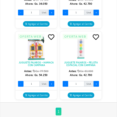
Ahora:
Gs. 36.050
Ahora:
Gs. 42.700
-
Und.
+
-
Und.
+
Agregar al Carrito
Agregar al Carrito
OFERTA WEB
OFERTA WEB
JUGUETE PAJAROS - HAMACA
JUGUETE PAJAROS - PELOTA
CON CAMPANA
ESPACIAL CON CAMPANA
Antes:
Gs. 77.500
Antes:
Gs. 61.000
Ahora:
Gs. 54.250
Ahora:
Gs. 42.700
-
Und.
+
-
Und.
+
Agregar al Carrito
Agregar al Carrito
1