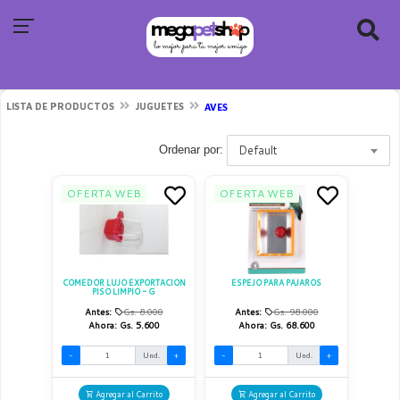
LISTA DE PRODUCTOS
JUGUETES
AVES
Default
Ordenar por:
OFERTA WEB
OFERTA WEB
COMEDOR LUJO EXPORTACION
ESPEJO PARA PAJAROS
PISO LIMPIO - G
Antes:
Gs. 8.000
Antes:
Gs. 98.000
Ahora:
Gs. 5.600
Ahora:
Gs. 68.600
-
Und.
+
-
Und.
+
Agregar al Carrito
Agregar al Carrito