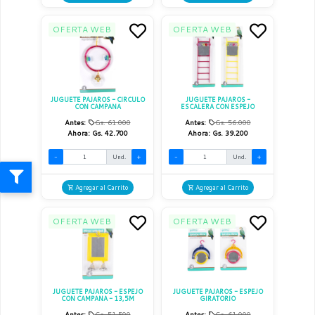
OFERTA WEB
OFERTA WEB
JUGUETE PAJAROS - CIRCULO
JUGUETE PAJAROS -
CON CAMPANA
ESCALERA CON ESPEJO
Antes:
Gs. 61.000
Antes:
Gs. 56.000
Ahora:
Gs. 42.700
Ahora:
Gs. 39.200
-
Und.
+
-
Und.
+
Agregar al Carrito
Agregar al Carrito
OFERTA WEB
OFERTA WEB
JUGUETE PAJAROS - ESPEJO
JUGUETE PAJAROS - ESPEJO
CON CAMPANA - 13,5M
GIRATORIO
Antes:
Gs. 51.500
Antes:
Gs. 61.000